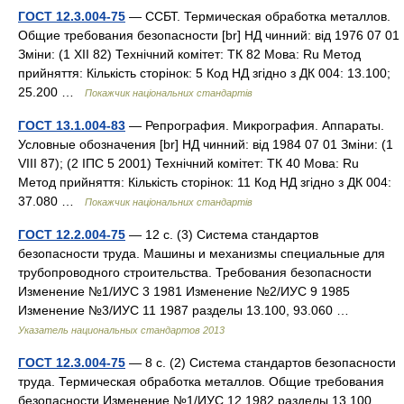
ГОСТ 12.3.004-75
— ССБТ. Термическая обработка металлов.
Общие требования безопасности [br] НД чинний: від 1976 07 01
Зміни: (1 XII 82) Технічний комітет: ТК 82 Мова: Ru Метод
прийняття: Кількість сторінок: 5 Код НД згідно з ДК 004: 13.100;
25.200 …
Покажчик національних стандартів
ГОСТ 13.1.004-83
— Репрография. Микрография. Аппараты.
Условные обозначения [br] НД чинний: від 1984 07 01 Зміни: (1
VIII 87); (2 ІПС 5 2001) Технічний комітет: ТК 40 Мова: Ru
Метод прийняття: Кількість сторінок: 11 Код НД згідно з ДК 004:
37.080 …
Покажчик національних стандартів
ГОСТ 12.2.004-75
— 12 с. (3) Система стандартов
безопасности труда. Машины и механизмы специальные для
трубопроводного строительства. Требования безопасности
Изменение №1/ИУС 3 1981 Изменение №2/ИУС 9 1985
Изменение №3/ИУС 11 1987 разделы 13.100, 93.060 …
Указатель национальных стандартов 2013
ГОСТ 12.3.004-75
— 8 с. (2) Система стандартов безопасности
труда. Термическая обработка металлов. Общие требования
безопасности Изменение №1/ИУС 12 1982 разделы 13.100,